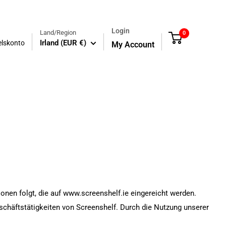
Login
Land/Region
0
Cart
Irland (EUR €)
elskonto
My Account
onen folgt, die auf www.screenshelf.ie eingereicht werden.
eschäftstätigkeiten von
Screenshelf
. Durch die Nutzung unserer