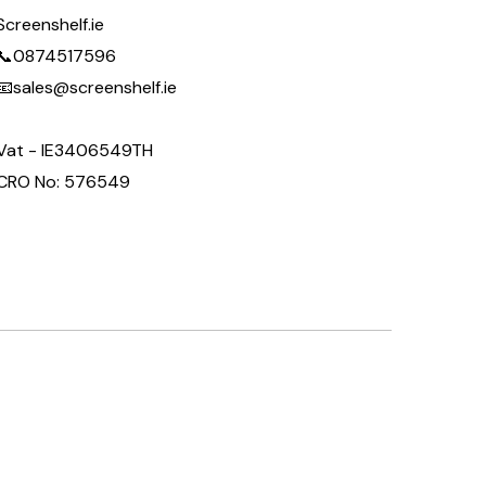
Screenshelf.ie
📞0874517596
📧sales@screenshelf.ie
Vat - IE3406549TH
CRO No: 576549